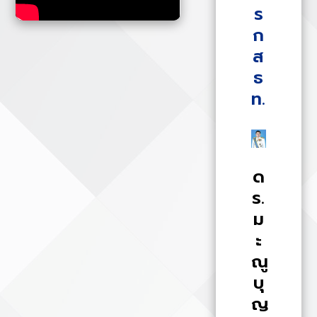
ร
ก
ส
ธ
ท.
ด
ร.
ม
ะ
ณู
บุ
ญ