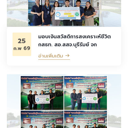
มอบเงินสวัสดิการสงเคราะห์ชีวิต
25
กสธท. สอ.สสจ.บุรีรัมย์ จก
ก.พ 69
อ่านเพิ่มเติม