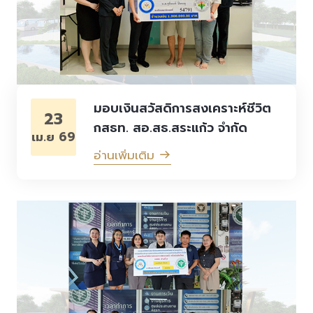
มอบเงินสวัสดิการสงเคราะห์ชีวิต
23
กสธท. สอ.สธ.สระแก้ว จำกัด
เม.ย 69
อ่านเพิ่มเติม