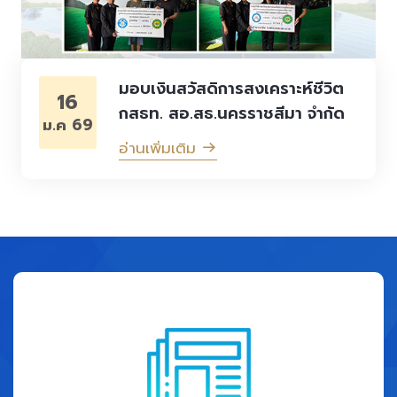
มอบเงินสวัสดิการสงเคราะห์ชีวิต
16
กสธท. สอ.สธ.นครราชสีมา จำกัด
ม.ค 69
อ่านเพิ่มเติม