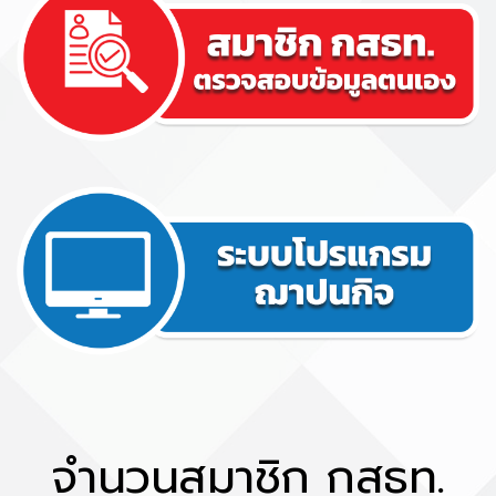
จำนวนสมาชิก กสธท.