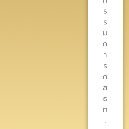
ก
ร
ร
ม
ก
า
ร
ก
ส
ธ
ท
.