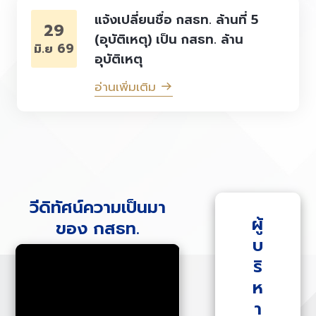
แจ้งเปลี่ยนชื่อ กสธท. ล้านที่ 5
29
(อุบัติเหตุ) เป็น กสธท. ล้าน
มิ.ย 69
อุบัติเหตุ
อ่านเพิ่มเติม
วีดิทัศน์ความเป็นมา
ผู้
ของ กสธท.
บ
ริ
ห
า