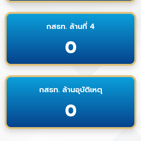
กสธท. ล้านที่ 4
0
กสธท. ล้านอุบัติเหตุ
0