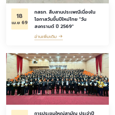
กสธท. สืบสานประเพณีเนื่องใน
18
โอกาสวันขึ้นปีใหม่ไทย "วัน
เม.ย 69
สงกรานต์ ปี 2569"
อ่านเพิ่มเติม
การประชุมใหญ่สามัญ ประจำปี