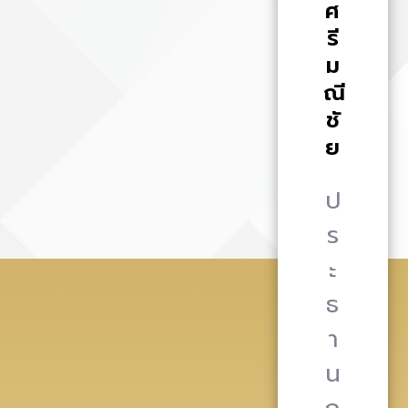
ศ
รี
ม
ณี
ชั
ย
ป
ร
ะ
ธ
า
น