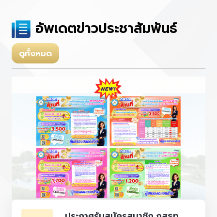
อัพเดตข่าวประชาสัมพันธ์
ดูทั้งหมด
ประกาศรับสมัครสมาชิก กสธท.