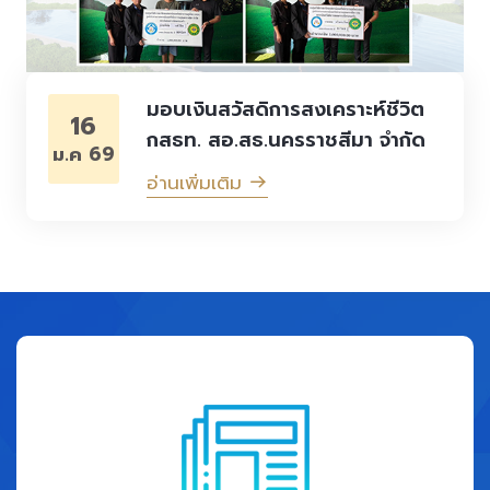
มอบเงินสวัสดิการสงเคราะห์ชีวิต
16
กสธท. สอ.สธ.นครราชสีมา จำกัด
ม.ค 69
อ่านเพิ่มเติม