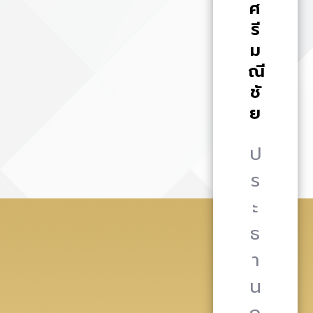
ศ
รี
ม
ณี
ชั
ย
ป
ร
ะ
ธ
า
น