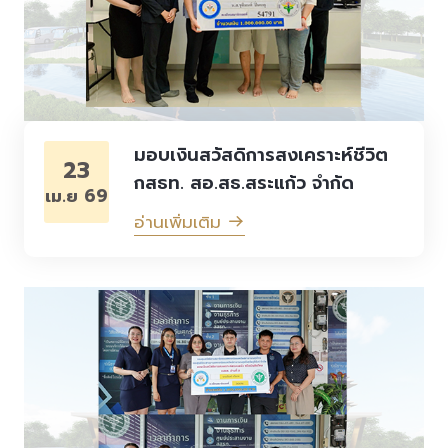
มอบเงินสวัสดิการสงเคราะห์ชีวิต
23
กสธท. สอ.สธ.สระแก้ว จำกัด
เม.ย 69
อ่านเพิ่มเติม