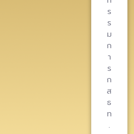
ก
ร
ร
ม
ก
า
ร
ก
ส
ธ
ท
.