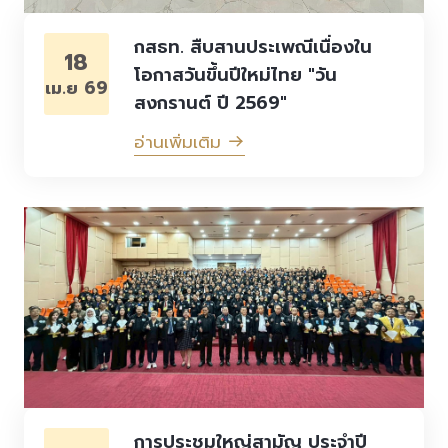
กสธท. สืบสานประเพณีเนื่องใน
18
โอกาสวันขึ้นปีใหม่ไทย "วัน
เม.ย 69
สงกรานต์ ปี 2569"
อ่านเพิ่มเติม
การประชุมใหญ่สามัญ ประจำปี