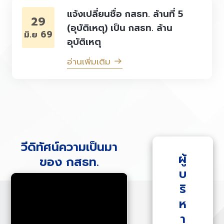
แจ้งเปลี่ยนชื่อ กสธท. ล้านที่ 5
29
(อุบัติเหตุ) เป็น กสธท. ล้าน
มิ.ย 69
อุบัติเหตุ
อ่านเพิ่มเติม
วีดิทัศน์ความเป็นมา
ผู้
ของ กสธท.
บ
ริ
ห
า