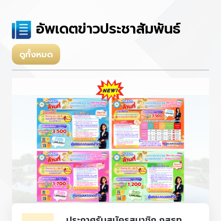
อัพเดตข่าวประชาสัมพันธ์
ดูทั้งหมด
ประกาศรับสมัครสมาชิก กสธท.