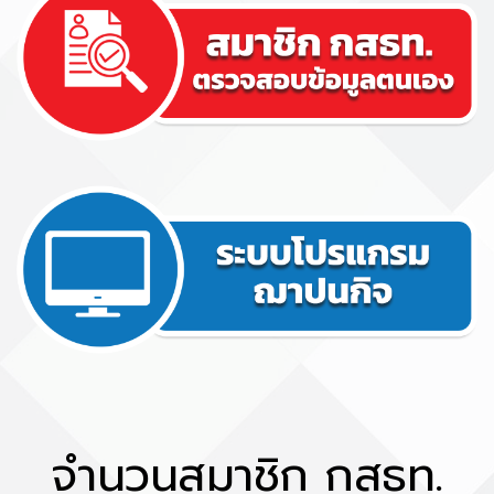
จำนวนสมาชิก กสธท.