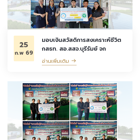
มอบเงินสวัสดิการสงเคราะห์ชีวิต
25
กสธท. สอ.สสจ.บุรีรัมย์ จก
ก.พ 69
อ่านเพิ่มเติม