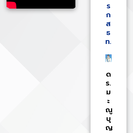
ร
ก
ส
ธ
ท.
ด
ร.
ม
ะ
ณู
บุ
ญ