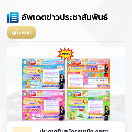
อัพเดตข่าวประชาสัมพันธ์
ดูทั้งหมด
ประกาศรับสมัครสมาชิก กสธท.