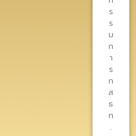
ก
ร
ร
ม
ก
า
ร
ก
ส
ธ
ท
.