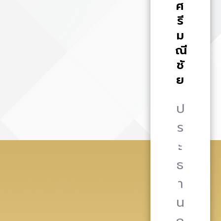
ศ
รี
ม
ณี
ชั
ย
ป
ร
ะ
ธ
า
น