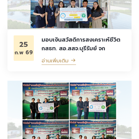
มอบเงินสวัสดิการสงเคราะห์ชีวิต
25
กสธท. สอ.สสจ.บุรีรัมย์ จก
ก.พ 69
อ่านเพิ่มเติม