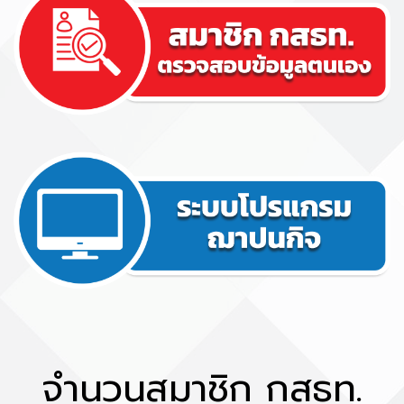
จำนวนสมาชิก กสธท.