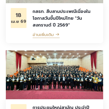
กสธท. สืบสานประเพณีเนื่องใน
18
โอกาสวันขึ้นปีใหม่ไทย "วัน
เม.ย 69
สงกรานต์ ปี 2569"
อ่านเพิ่มเติม
การประชุมใหญ่สามัญ ประจำปี