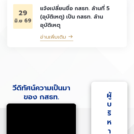
แจ้งเปลี่ยนชื่อ กสธท. ล้านที่ 5
29
(อุบัติเหตุ) เป็น กสธท. ล้าน
มิ.ย 69
อุบัติเหตุ
อ่านเพิ่มเติม
วีดิทัศน์ความเป็นมา
ผู้
ของ กสธท.
บ
ริ
ห
า