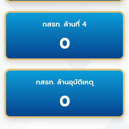
กสธท. ล้านที่ 4
0
กสธท. ล้านอุบัติเหตุ
0