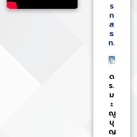
ร
ก
ส
ธ
ท.
ด
ร.
ม
ะ
ณู
บุ
ญ