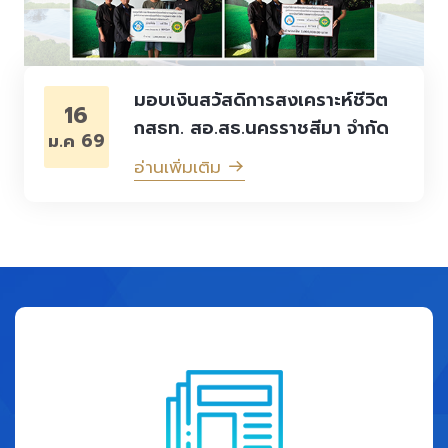
มอบเงินสวัสดิการสงเคราะห์ชีวิต
16
กสธท. สอ.สธ.นครราชสีมา จำกัด
ม.ค 69
อ่านเพิ่มเติม