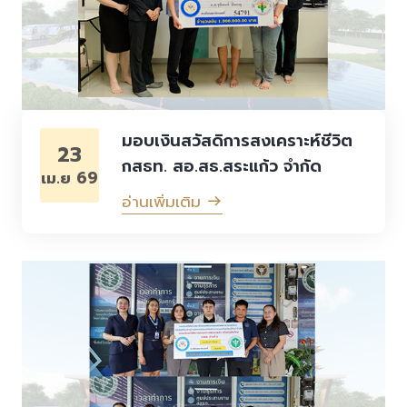
มอบเงินสวัสดิการสงเคราะห์ชีวิต
23
กสธท. สอ.สธ.สระแก้ว จำกัด
เม.ย 69
อ่านเพิ่มเติม